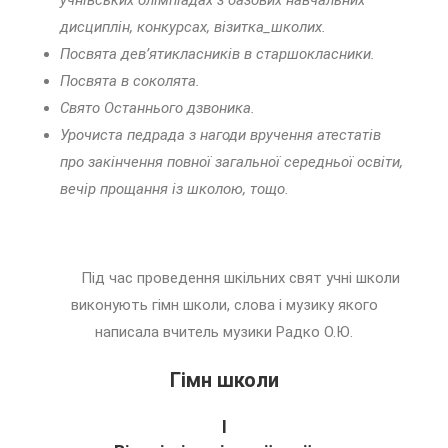
учнівських олімпіадах з базових навчальних
дисциплін, конкурсах, візитка_школих.
Посвята дев’ятикласників в старшокласники.
Посвята в соколята.
Свято Останнього дзвоника.
Урочиста педрада з нагоди вручення атестатів
про закінчення повної загальної середньої освіти,
вечір прощання із школою, тощо.
Під час проведення шкільних свят учні школи
виконують гімн школи, слова і музику якого
написала вчитель музики Радко О.Ю.
Гімн школи
І