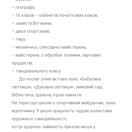
– географії;
– 16 класів – кабінетів початкових класів;
– захисту Вітчизни;
– двох спортзалів;
– тиру;
– механічної, слюсарної майстерень;
– майстерень з обробки тканини, харчових
продуктів;
– танцювального класу.
До послуг учнів актова зала, «Бабусина
світлиця», «Духовна світлиця», зимовий сад,
бібліотека, їдальня, ігрові кімнати.
На території школи є спортивний майданчик, зона
відпочинку. У школі працюють чудові колективи
художньої самодіяльності,
котрі щорічно займають призові місця у