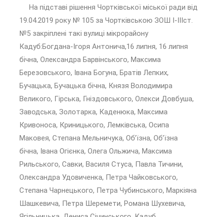
На підставі рішення Чортківської міської ради від
19.04.2019 року № 105 за Чортківською ЗОШ І-ІІІст.
№5 закріплені такі вулиці мікрорайону
Кадуб:Богдана-Ігоря Антонича,16 липня, 16 липня
бічна, Олександра Барвінського, Максима
Березовського, Івана Богуна, Братів Лепких,
Бучацька, Бучацька бічна, Князя Володимира
Великого, Гірська, Гніздовського, Олекси Довбуша,
Заводська, Золотарка, Каденюка, Максима
Кривоноса, Криницького, Лемківська, Осипа
Маковея, Степана Мельничука, Об’їзна, Об’їзна
бічна, Івана Огієнка, Олега Ольжича, Максима
Рильського, Савки, Василя Стуса, Павла Тичини,
Олександра Удовиченка, Петра Чайковського,
Степана Чарнецького, Петра Чубинського, Маркіяна
Шашкевича, Петра Шеремети, Романа Шухевича,
Ягільницька, Дениса Січинського, Кадуб,