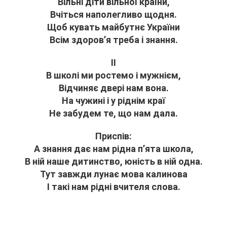
Вільні діти вільної країни,
Вчіться наполегливо щодня.
Щоб кувать майбутнє України
Всім здоров’я треба і знання.
ІІ
В школі ми ростемо і мужнієм,
Відчиняє двері нам вона.
На чужині і у ріднім краї
Не забудем те, що нам дала.
Приспів:
А знання дає нам рідна п’ята школа,
В ній наше дитинство, юність в ній одна.
Тут завжди лунає мова калинова
І такі нам рідні вчителя слова.