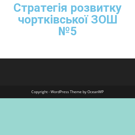
Стратегія розвитку
чортківської ЗОШ
№5​
Copyright - WordPress Theme by OceanWP