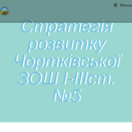
Меню
Стратегія
розвитку
Чортківської
ЗОШ І-ІІІст.
№5