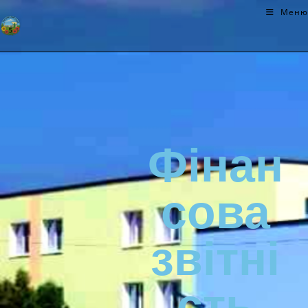
Меню
Фінан
сова
звітні
сть