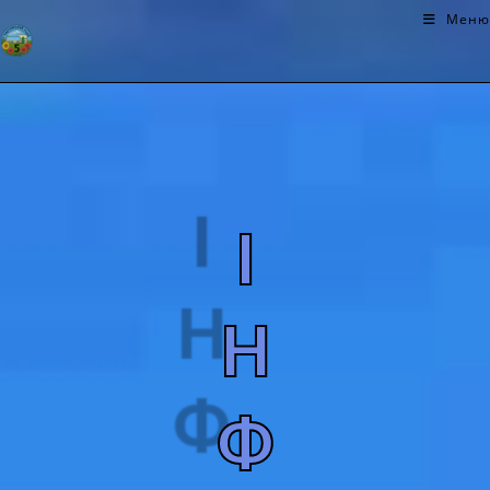
Меню
І
Н
Ф