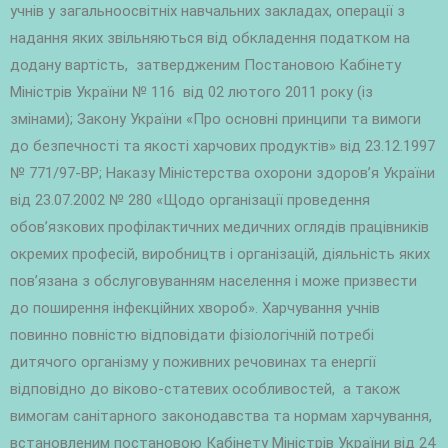
учнів у загальноосвітніх навчальних закладах, операції з
надання яких звільняються від обкладення податком на
додану вартість, затвердженим Постановою Кабінету
Міністрів України № 116 від 02 лютого 2011 року (із
змінами); Закону України «Про основні принципи та вимоги
до безпечності та якості харчових продуктів» від 23.12.1997
№ 771/97-ВР; Наказу Міністерства охорони здоров’я України
від 23.07.2002 № 280 «Щодо організації проведення
обов’язкових профілактичних медичних оглядів працівників
окремих професій, виробництв і організацій, діяльність яких
пов’язана з обслуговуванням населення і може призвести
до поширення інфекційних хвороб». Харчування учнів
повинно повністю відповідати фізіологічній потребі
дитячого організму у поживних речовинах та енергії
відповідно до віково-статевих особливостей, а також
вимогам санітарного законодавства та нормам харчування,
встановленим постановою Кабінету Міністрів України від 24