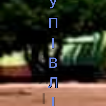
У
П
І
В
Л
І