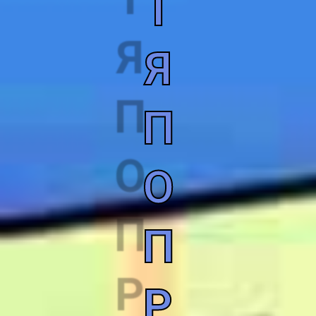
І
Я
П
О
П
Р