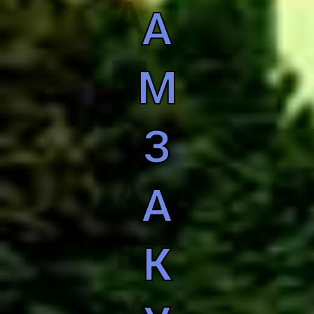
А
М
З
А
К