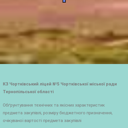
КЗ Чортківський ліцей №5 Чортківської міської ради
Тернопільської області
Обґрунтування технічних та якісних характеристик
предмета закупівлі, розміру бюджетного призначення,
очікуваної вартості предмета закупівлі