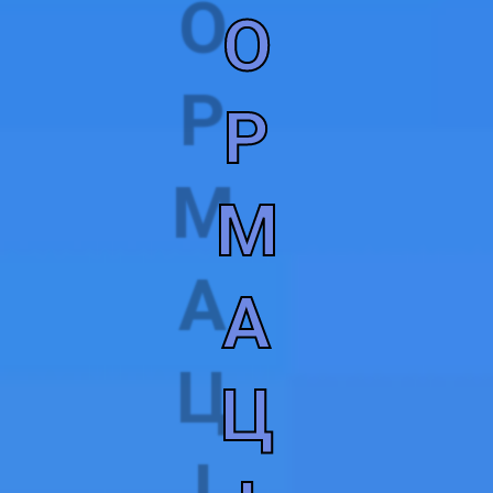
О
Р
М
А
Ц