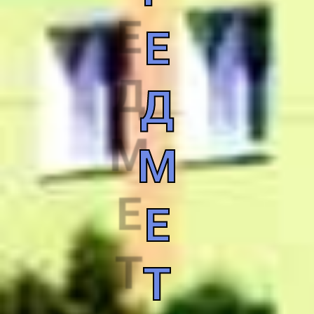
Е
Д
М
Е
Т