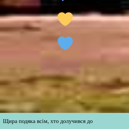
Щира подяка всім, хто долучився до