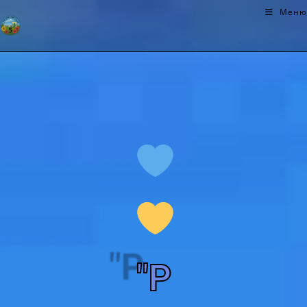
Меню
"Р