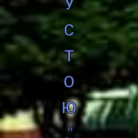
У
С
Т
О
Ю
."