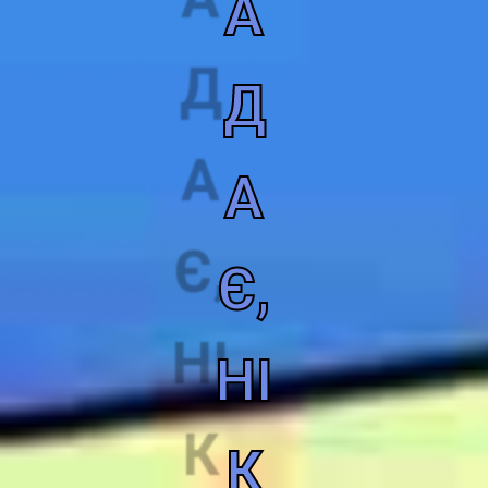
А
Д
А
Є,
НІ
К