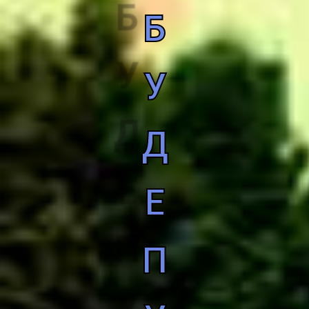
Б
У
Д
Е
П