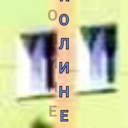
О
Л
И
Н
Е