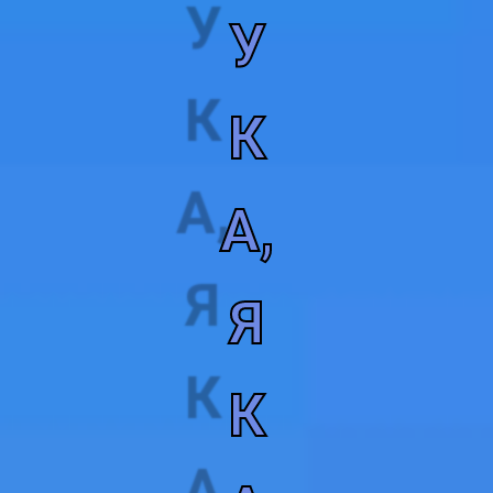
У
К
А,
Я
К