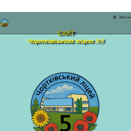
Меню
САЙТ
Чортківського ліцею №5