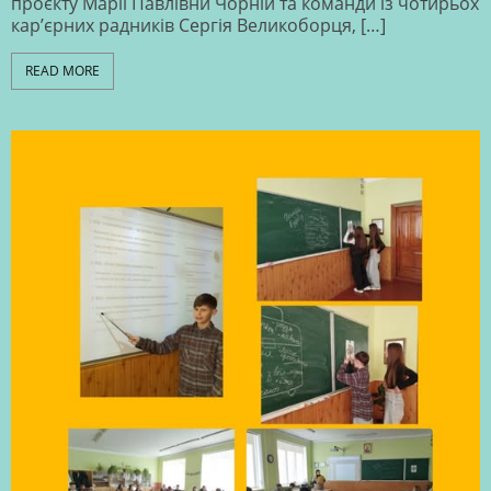
проєкту Марії Павлівни Чорній та команди із чотирьох
кар’єрних радників Сергія Великоборця, […]
READ MORE