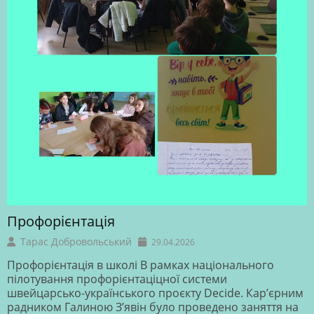
Профорієнтація
Тарас Добровольський
29.04.2026
Профорієнтація в школі В рамках національного
пілотування профорієнтаціцної системи
швейцарсько-українського проєкту Decide. Кар’єрним
радником Галиною З’явін було проведено заняття на