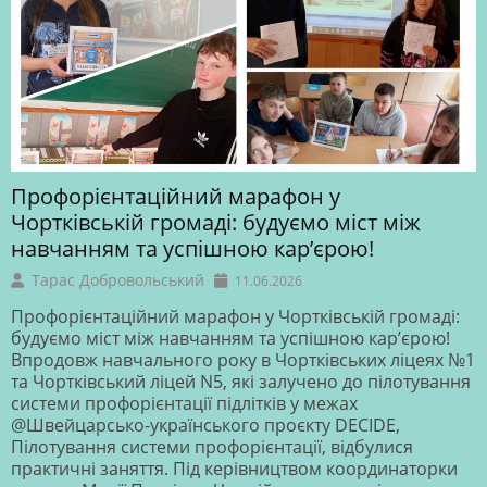
Профорієнтаційний марафон у
Чортківській громаді: будуємо міст між
навчанням та успішною кар’єрою!
Тарас Добровольський
11.06.2026
Профорієнтаційний марафон у Чортківській громаді:
будуємо міст між навчанням та успішною кар’єрою!
Впродовж навчального року в Чортківських ліцеях №1
та Чортківський ліцей N5, які залучено до пілотування
системи профорієнтації підлітків у межах
@Швейцарсько-українського проєкту DECIDE,
Пілотування системи профорієнтації, відбулися
практичні заняття. Під керівництвом координаторки