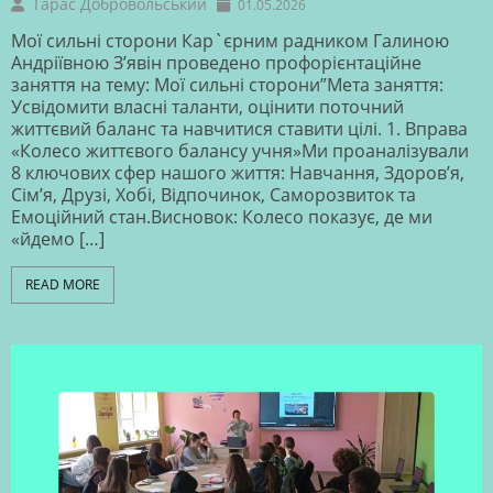
Тарас Добровольський
01.05.2026
Мої сильні сторони Кар`єрним радником Галиною
Андріївною З’явін проведено профорієнтаційне
заняття на тему: Мої сильні сторони”Мета заняття:
Усвідомити власні таланти, оцінити поточний
життєвий баланс та навчитися ставити цілі. 1. Вправа
«Колесо життєвого балансу учня»Ми проаналізували
8 ключових сфер нашого життя: Навчання, Здоров’я,
Сім’я, Друзі, Хобі, Відпочинок, Саморозвиток та
Емоційний стан.Висновок: Колесо показує, де ми
«йдемо […]
READ MORE