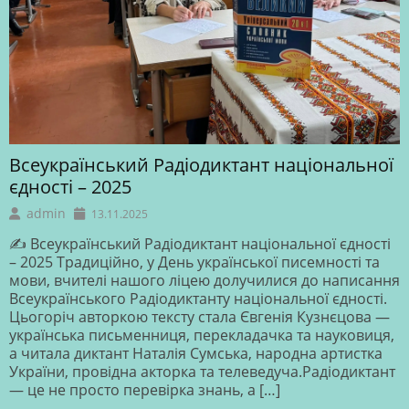
Всеукраїнський Радіодиктант національної
єдності – 2025
admin
13.11.2025
✍️ Всеукраїнський Радіодиктант національної єдності
– 2025 Традиційно, у День української писемності та
мови, вчителі нашого ліцею долучилися до написання
Всеукраїнського Радіодиктанту національної єдності.
Цьогоріч авторкою тексту стала Євгенія Кузнєцова —
українська письменниця, перекладачка та науковиця,
а читала диктант Наталія Сумська, народна артистка
України, провідна акторка та телеведуча.Радіодиктант
— це не просто перевірка знань, а […]