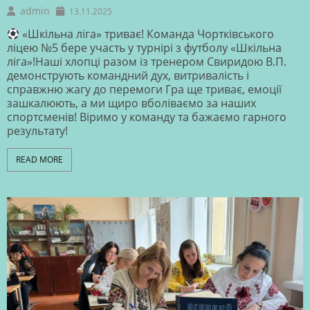
admin
13.11.2025
«Шкільна ліга» триває! Команда Чортківського
ліцею №5 бере участь у турнірі з футболу «Шкільна
ліга»!Наші хлопці разом із тренером Свиридою В.П.
демонструють командний дух, витривалість і
справжню жагу до перемоги Гра ще триває, емоції
зашкалюють, а ми щиро вболіваємо за наших
спортсменів! Віримо у команду та бажаємо гарного
результату!
READ MORE