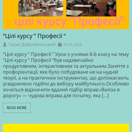
“Цілі курсу ” Професії “
Тарас Добровольський
01.05.2026
“Цілі курсу ” Професії “ Урок з учнями 8-Б класу на тему
“Цілі курсу ” Професії “був надзвичайно
продуктивним, інтерактивним та актуальним.Заняття з
профорієнтації, яке було побудоване не на нудній
теорії, а на практичних інструментах, що допомагають
усвідомлено підійти до вибору майбутнього.Особливо
хочеться відзначити вдалий підбір вправ:«Валіза в
дорогу» — чудова вправа для початку, яка […]
READ MORE